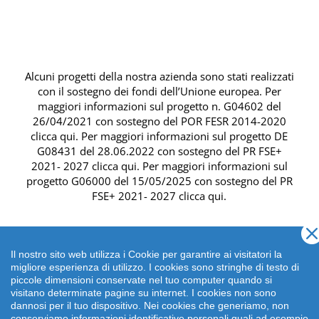
Alcuni progetti della nostra azienda sono stati realizzati
con il sostegno dei fondi dell’Unione europea. Per
maggiori informazioni sul progetto n. G04602 del
26/04/2021 con sostegno del
POR FESR 2014-2020
clicca qui
. Per maggiori informazioni sul progetto DE
G08431 del 28.06.2022 con sostegno del
PR FSE+
2021- 2027 clicca qui
. Per maggiori informazioni sul
progetto G06000 del 15/05/2025 con sostegno del
PR
FSE+ 2021- 2027 clicca qui
.
Il nostro sito web utilizza i Cookie per garantire ai visitatori la
migliore esperienza di utilizzo. I cookies sono stringhe di testo di
piccole dimensioni conservate nel tuo computer quando si
visitano determinate pagine su internet. I cookies non sono
dannosi per il tuo dispositivo. Nei cookies che generiamo, non
conserviamo informazioni identificative personali quali ad esempio