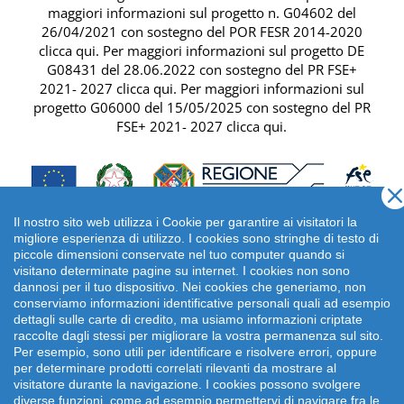
maggiori informazioni sul progetto n. G04602 del
26/04/2021 con sostegno del
POR FESR 2014-2020
clicca qui
. Per maggiori informazioni sul progetto DE
G08431 del 28.06.2022 con sostegno del
PR FSE+
2021- 2027 clicca qui
. Per maggiori informazioni sul
progetto G06000 del 15/05/2025 con sostegno del
PR
FSE+ 2021- 2027 clicca qui
.
Il nostro sito web utilizza i Cookie per garantire ai visitatori la
migliore esperienza di utilizzo. I cookies sono stringhe di testo di
piccole dimensioni conservate nel tuo computer quando si
visitano determinate pagine su internet. I cookies non sono
dannosi per il tuo dispositivo. Nei cookies che generiamo, non
conserviamo informazioni identificative personali quali ad esempio
dettagli sulle carte di credito, ma usiamo informazioni criptate
raccolte dagli stessi per migliorare la vostra permanenza sul sito.
Per esempio, sono utili per identificare e risolvere errori, oppure
per determinare prodotti correlati rilevanti da mostrare al
Copyright 2026 emonsitalia srl. | Viale della Piramide
visitatore durante la navigazione. I cookies possono svolgere
Cestia 1C, 00153 Roma - Italia | P.IVA: 09372641002
diverse funzioni, come ad esempio permettervi di navigare fra le