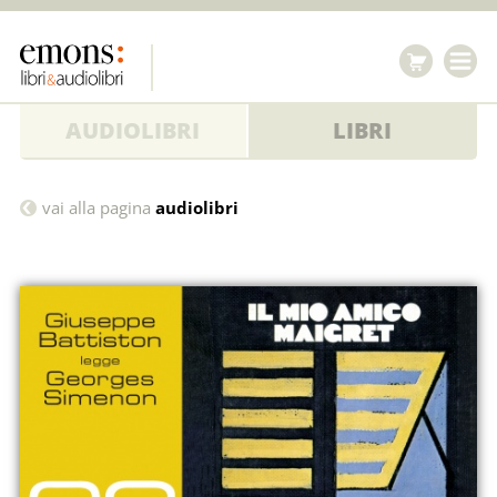
AUDIOLIBRI
LIBRI
Il
vai alla pagina
audiolibri
mio
amico
Maigret