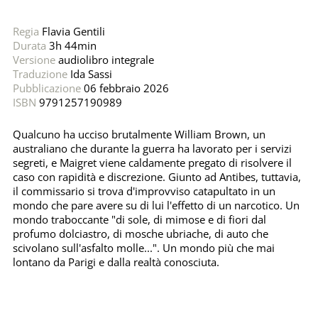
Regia
Flavia Gentili
Durata
3h 44min
Versione
audiolibro integrale
Traduzione
Ida Sassi
Pubblicazione
06 febbraio 2026
ISBN
9791257190989
Qualcuno ha ucciso brutalmente William Brown, un
australiano che durante la guerra ha lavorato per i servizi
segreti, e Maigret viene caldamente pregato di risolvere il
caso con rapidità e discrezione. Giunto ad Antibes, tuttavia,
il commissario si trova d'improvviso catapultato in un
mondo che pare avere su di lui l'effetto di un narcotico. Un
mondo traboccante "di sole, di mimose e di fiori dal
profumo dolciastro, di mosche ubriache, di auto che
scivolano sull'asfalto molle...". Un mondo più che mai
lontano da Parigi e dalla realtà conosciuta.