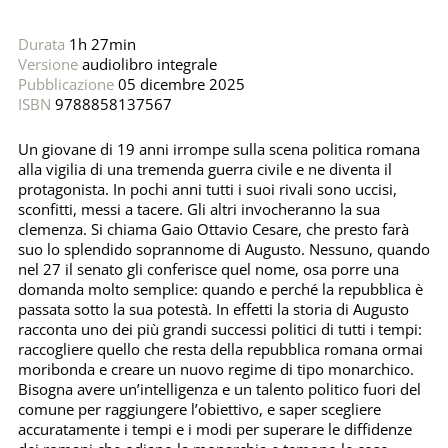
Durata
1h 27min
Versione
audiolibro integrale
Pubblicazione
05 dicembre 2025
ISBN
9788858137567
Un giovane di 19 anni irrompe sulla scena politica romana
alla vigilia di una tremenda guerra civile e ne diventa il
protagonista. In pochi anni tutti i suoi rivali sono uccisi,
sconfitti, messi a tacere. Gli altri invocheranno la sua
clemenza. Si chiama Gaio Ottavio Cesare, che presto farà
suo lo splendido soprannome di Augusto. Nessuno, quando
nel 27 il senato gli conferisce quel nome, osa porre una
domanda molto semplice: quando e perché la repubblica è
passata sotto la sua potestà. In effetti la storia di Augusto
racconta uno dei più grandi successi politici di tutti i tempi:
raccogliere quello che resta della repubblica romana ormai
moribonda e creare un nuovo regime di tipo monarchico.
Bisogna avere un’intelligenza e un talento politico fuori del
comune per raggiungere l’obiettivo, e saper scegliere
accuratamente i tempi e i modi per superare le diffidenze