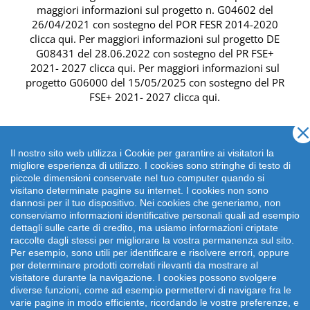
maggiori informazioni sul progetto n. G04602 del
26/04/2021 con sostegno del
POR FESR 2014-2020
clicca qui
. Per maggiori informazioni sul progetto DE
G08431 del 28.06.2022 con sostegno del
PR FSE+
2021- 2027 clicca qui
. Per maggiori informazioni sul
progetto G06000 del 15/05/2025 con sostegno del
PR
FSE+ 2021- 2027 clicca qui
.
Il nostro sito web utilizza i Cookie per garantire ai visitatori la
migliore esperienza di utilizzo. I cookies sono stringhe di testo di
piccole dimensioni conservate nel tuo computer quando si
visitano determinate pagine su internet. I cookies non sono
dannosi per il tuo dispositivo. Nei cookies che generiamo, non
conserviamo informazioni identificative personali quali ad esempio
dettagli sulle carte di credito, ma usiamo informazioni criptate
raccolte dagli stessi per migliorare la vostra permanenza sul sito.
Per esempio, sono utili per identificare e risolvere errori, oppure
per determinare prodotti correlati rilevanti da mostrare al
Copyright 2026 emonsitalia srl. | Viale della Piramide
visitatore durante la navigazione. I cookies possono svolgere
Cestia 1C, 00153 Roma - Italia | P.IVA: 09372641002
diverse funzioni, come ad esempio permettervi di navigare fra le
varie pagine in modo efficiente, ricordando le vostre preferenze, e