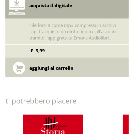
acquista il digitale
File forniti come mp3 compressi in archivi
.zip. L'acquisto dà diritto inoltre all'ascolto
tramite l'app gratuita Emons Audiolibri.
€ 3,99
ti potrebbero piacere