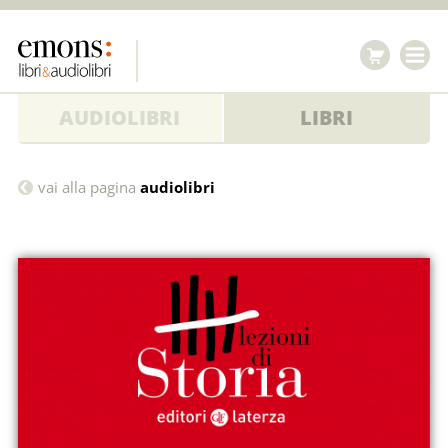
AUDIOLIBRI
LIBRI
21
vai alla pagina
audiolibri
aprile
753.
La
fondazione
della
città