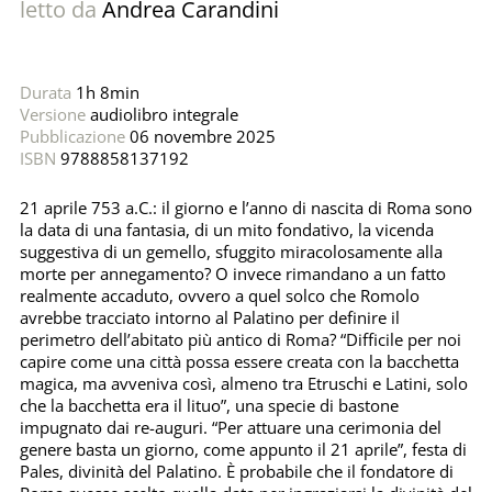
letto da
Andrea Carandini
Durata
1h 8min
Versione
audiolibro integrale
Pubblicazione
06 novembre 2025
ISBN
9788858137192
21 aprile 753 a.C.: il giorno e l’anno di nascita di Roma sono
la data di una fantasia, di un mito fondativo, la vicenda
suggestiva di un gemello, sfuggito miracolosamente alla
morte per annegamento? O invece rimandano a un fatto
realmente accaduto, ovvero a quel solco che Romolo
avrebbe tracciato intorno al Palatino per definire il
perimetro dell’abitato più antico di Roma? “Difficile per noi
capire come una città possa essere creata con la bacchetta
magica, ma avveniva così, almeno tra Etruschi e Latini, solo
che la bacchetta era il lituo”, una specie di bastone
impugnato dai re-auguri. “Per attuare una cerimonia del
genere basta un giorno, come appunto il 21 aprile”, festa di
Pales, divinità del Palatino. È probabile che il fondatore di