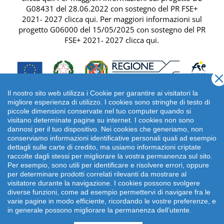
G08431 del 28.06.2022 con sostegno del
PR FSE+
2021- 2027 clicca qui
. Per maggiori informazioni sul
progetto G06000 del 15/05/2025 con sostegno del
PR
FSE+ 2021- 2027 clicca qui
.
Il nostro sito web utilizza i Cookie per garantire ai visitatori la
migliore esperienza di utilizzo. I cookies sono stringhe di testo di
piccole dimensioni conservate nel tuo computer quando si
visitano determinate pagine su internet. I cookies non sono
dannosi per il tuo dispositivo. Nei cookies che generiamo, non
conserviamo informazioni identificative personali quali ad esempio
dettagli sulle carte di credito, ma usiamo informazioni criptate
raccolte dagli stessi per migliorare la vostra permanenza sul sito.
Per esempio, sono utili per identificare e risolvere errori, oppure
per determinare prodotti correlati rilevanti da mostrare al
Copyright 2026 emonsitalia srl. | Viale della Piramide
visitatore durante la navigazione. I cookies possono svolgere
Cestia 1C, 00153 Roma - Italia | P.IVA: 09372641002
diverse funzioni, come ad esempio permettervi di navigare fra le
varie pagine in modo efficiente, ricordando le vostre preferenze, e
in generale possono migliorare la permanenza dell’utente.