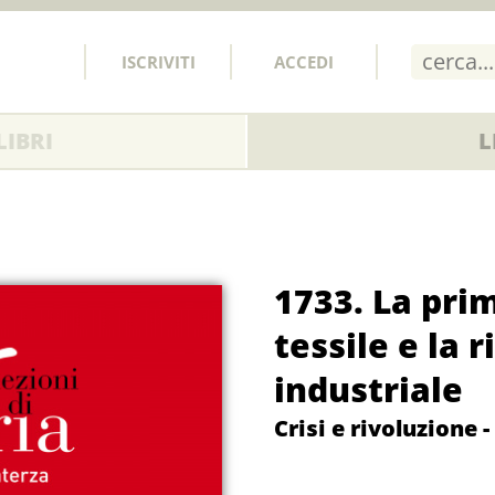
ISCRIVITI
ACCEDI
IBRI
L
1733. La pri
tessile e la 
industriale
Crisi e rivoluzione -