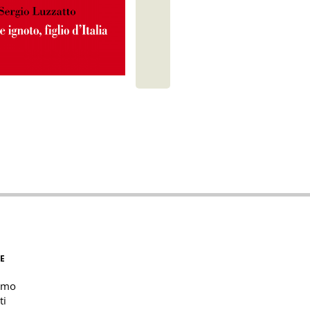
E
amo
ti