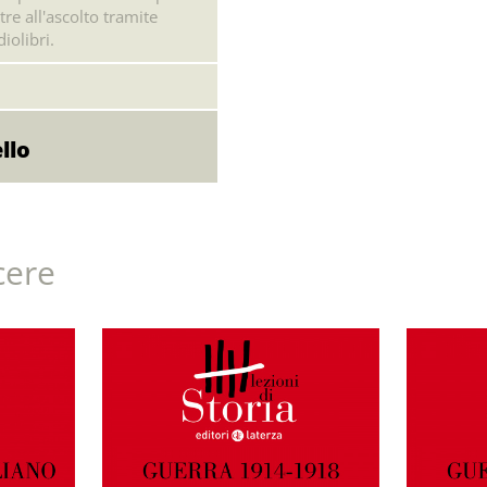
tre all'ascolto tramite
iolibri.
cere