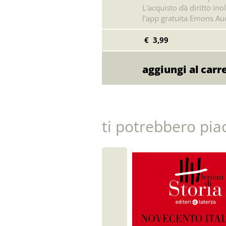
L'acquisto dà diritto inol
l'app gratuita Emons Aud
€ 3,99
ti potrebbero pia