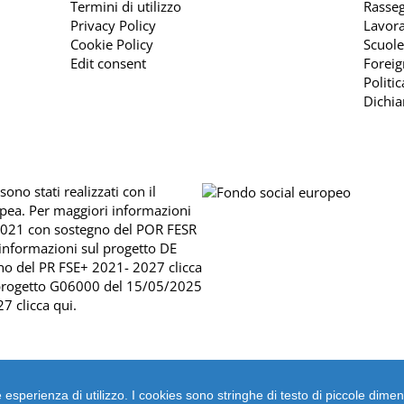
Termini di utilizzo
Rasse
Privacy Policy
Lavora
Cookie Policy
Scuole
Edit consent
Foreig
Politi
Dichia
ono stati realizzati con il
opea. Per maggiori informazioni
2021 con sostegno del
POR FESR
 informazioni sul progetto DE
no del
PR FSE+ 2021- 2027 clicca
 progetto G06000 del 15/05/2025
7 clicca qui
.
liore esperienza di utilizzo. I cookies sono stringhe di testo di piccole 