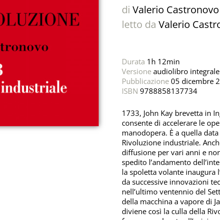
di
Valerio Castronovo
letto da
Valerio Cast
Durata
1h 12min
Versione
audiolibro integrale
Pubblicazione
05 dicembre 
ISBN
9788858137734
1733, John Kay brevetta in In
consente di accelerare le oper
manodopera. È a quella data che
Rivoluzione industriale. Anch
diffusione per vari anni e no
spedito l’andamento dell’inter
la spoletta volante inaugura 
da successive innovazioni tecni
nell’ultimo ventennio del Set
della macchina a vapore di Ja
diviene così la culla della Riv