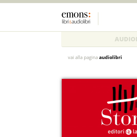
AUDIOL
1733.
vai alla pagina
audiolibri
La
prima
macchina
tessile
e
la