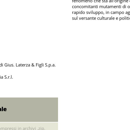
fenomeno che sta all’origine
concomitanti mutamenti di o
rapido sviluppo, in campo ag
sul versante culturale e politi
 Gius. Laterza & Figli S.p.a.
 S.r.l.
ale
mpressi in archivi .zip.