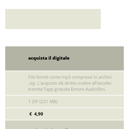
Error loading: "https://emonsaudiolibri.it/media/sounds/audio/sampletantestoriepergiocar.mp3"
acquista il digitale
File forniti come mp3 compressi in archivi
.zip. L'acquisto dà diritto inoltre all'ascolto
tramite l'app gratuita Emons Audiolibri.
1 ZIP (221 MB)
€ 4,90