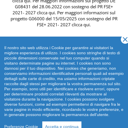
clicca qui
. Per maggiori informazioni sul progetto DE
G08431 del 28.06.2022 con sostegno del
PR FSE+
2021- 2027 clicca qui
. Per maggiori informazioni sul
progetto G06000 del 15/05/2025 con sostegno del
PR
FSE+ 2021- 2027 clicca qui
.
Il nostro sito web utilizza i Cookie per garantire ai visitatori la
migliore esperienza di utilizzo. I cookies sono stringhe di testo di
piccole dimensioni conservate nel tuo computer quando si
visitano determinate pagine su internet. I cookies non sono
dannosi per il tuo dispositivo. Nei cookies che generiamo, non
conserviamo informazioni identificative personali quali ad esempio
dettagli sulle carte di credito, ma usiamo informazioni criptate
raccolte dagli stessi per migliorare la vostra permanenza sul sito.
Per esempio, sono utili per identificare e risolvere errori, oppure
per determinare prodotti correlati rilevanti da mostrare al
Copyright 2026 emonsitalia srl. | Viale della Piramide
visitatore durante la navigazione. I cookies possono svolgere
Cestia 1C, 00153 Roma - Italia | P.IVA: 09372641002
diverse funzioni, come ad esempio permettervi di navigare fra le
varie pagine in modo efficiente, ricordando le vostre preferenze, e
in generale possono migliorare la permanenza dell’utente.
Preferenze Cookie
Accetta e continua