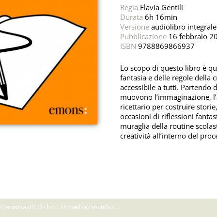
Regia
Flavia Gentili
Durata
6h 16min
Versione
audiolibro integrale
Pubblicazione
16 febbraio 2
ISBN
9788869866937
Lo scopo di questo libro è que
fantasia e delle regole della 
accessibile a tutti. Partendo
muovono l’immaginazione, l’
ricettario per costruire stori
occasioni di riflessioni fanta
muraglia della routine scolast
creatività all’interno del pro
Error loading: "https://emonsaudiolibri.it/media/sounds/audio/samplegrammaticadellafantasi.mp3"