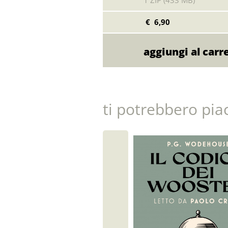
1 ZIP (433 MB)
€ 6,90
ti potrebbero pia