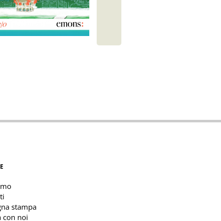
E
amo
ti
gna stampa
 con noi