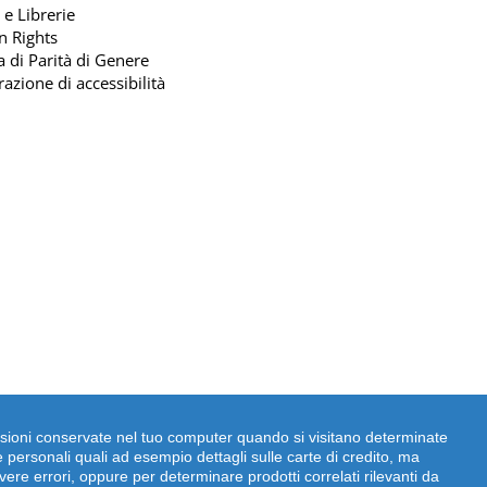
 e Librerie
n Rights
ca di Parità di Genere
razione di accessibilità
dimensioni conservate nel tuo computer quando si visitano determinate
 personali quali ad esempio dettagli sulle carte di credito, ma
 | P.IVA: 09372641002
vere errori, oppure per determinare prodotti correlati rilevanti da