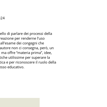
024
llo di parlare dei processi della
creazione per renderne l’uso
 dall’esame dei congegni che
autore non ci consegna, però, un
e, ma offre “materia prima”, idee,
stiche utilissime per superare la
ica e per riconoscere il ruolo della
cesso educativo.