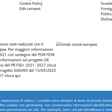
Cookie Policy
Scuole
Edit consent
Foreig
Politi
Dichia
ono stati realizzati con il
opea. Per maggiori informazioni
2021 con sostegno del
POR FESR
 informazioni sul progetto DE
no del
PR FSE+ 2021- 2027 clicca
 progetto G06000 del 15/05/2025
7 clicca qui
.
liore esperienza di utilizzo. I cookies sono stringhe di testo di piccole 
. Nei cookies che generiamo, non conserviamo informazioni identificative
italia srl. | Viale della Piramide Cestia 1C, 00153 Roma - Italia
stra permanenza sul sito. Per esempio, sono utili per identificare e risol