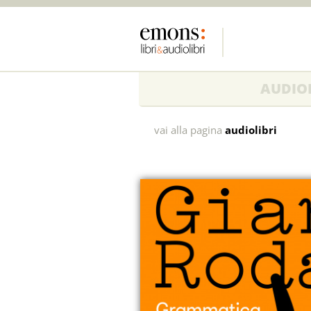
AUDIOL
Grammatica
vai alla pagina
audiolibri
della
fantasia