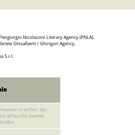
iergiorgio Nicolazzini Literary Agency (PNLA).
abriele Ghisalberti / Ghirigori Agency.
 S.r.l.
ale
mpressi in archivi .zip.
tre all'ascolto tramite
iolibri.