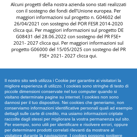
Alcuni progetti della nostra azienda sono stati realizzati
con il sostegno dei fondi dell’Unione europea. Per
maggiori informazioni sul progetto n. G04602 del
26/04/2021 con sostegno del
POR FESR 2014-2020
clicca qui
. Per maggiori informazioni sul progetto DE
G08431 del 28.06.2022 con sostegno del
PR FSE+
2021- 2027 clicca qui
. Per maggiori informazioni sul
progetto G06000 del 15/05/2025 con sostegno del
PR
FSE+ 2021- 2027 clicca qui
.
Il nostro sito web utilizza i Cookie per garantire ai visitatori la
migliore esperienza di utilizzo. I cookies sono stringhe di testo di
piccole dimensioni conservate nel tuo computer quando si
visitano determinate pagine su internet. I cookies non sono
dannosi per il tuo dispositivo. Nei cookies che generiamo, non
conserviamo informazioni identificative personali quali ad esempio
dettagli sulle carte di credito, ma usiamo informazioni criptate
raccolte dagli stessi per migliorare la vostra permanenza sul sito.
Per esempio, sono utili per identificare e risolvere errori, oppure
per determinare prodotti correlati rilevanti da mostrare al
Copyright 2026 emonsitalia srl. | Viale della Piramide
visitatore durante la navigazione. I cookies possono svolgere