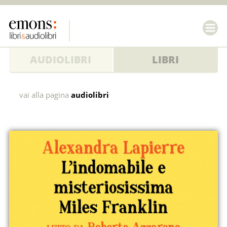
AUDIOLIBRI
LIBRI
L'indomabile
vai alla pagina
audiolibri
e
misteriosissima
Miles
Franklin