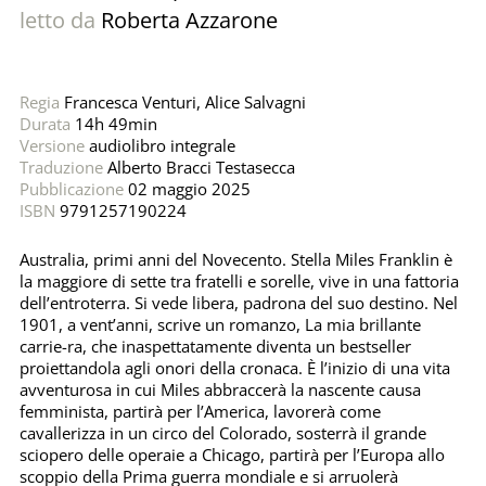
letto da
Roberta Azzarone
Regia
Francesca Venturi
,
Alice Salvagni
Durata
14h 49min
Versione
audiolibro integrale
Traduzione
Alberto Bracci Testasecca
Pubblicazione
02 maggio 2025
ISBN
9791257190224
Australia, primi anni del Novecento. Stella Miles Franklin è
la maggiore di sette tra fratelli e sorelle, vive in una fattoria
dell’entroterra. Si vede libera, padrona del suo destino. Nel
1901, a vent’anni, scrive un romanzo, La mia brillante
carrie-ra, che inaspettatamente diventa un bestseller
proiettandola agli onori della cronaca. È l’inizio di una vita
avventurosa in cui Miles abbraccerà la nascente causa
femminista, partirà per l’America, lavorerà come
cavallerizza in un circo del Colorado, sosterrà il grande
sciopero delle operaie a Chicago, partirà per l’Europa allo
scoppio della Prima guerra mondiale e si arruolerà