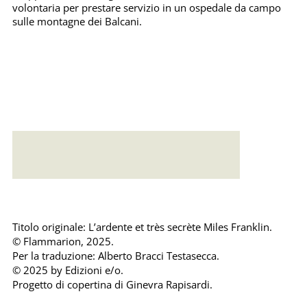
volontaria per prestare servizio in un ospedale da campo
sulle montagne dei Balcani.
Error loading: "https://emonsaudiolibri.it/media/sounds/audio/samplelindomabileemisteriosissimamilesfrankli.mp3"
Titolo originale: L’ardente et très secrète Miles Franklin.
© Flammarion, 2025.
Per la traduzione: Alberto Bracci Testasecca.
© 2025 by Edizioni e/o.
Progetto di copertina di Ginevra Rapisardi.