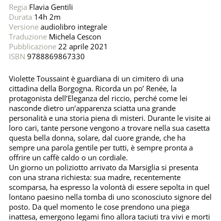
Regia
Flavia Gentili
Durata
14h 2m
Versione
audiolibro integrale
Traduzione
Michela Cescon
Pubblicazione
22 aprile 2021
ISBN
9788869867330
Violette Toussaint è guardiana di un cimitero di una
cittadina della Borgogna. Ricorda un po’ Renée, la
protagonista dell’Eleganza del riccio, perché come lei
nasconde dietro un’apparenza sciatta una grande
personalità e una storia piena di misteri. Durante le visite ai
loro cari, tante persone vengono a trovare nella sua casetta
questa bella donna, solare, dal cuore grande, che ha
sempre una parola gentile per tutti, è sempre pronta a
offrire un caffè caldo o un cordiale.
Un giorno un poliziotto arrivato da Marsiglia si presenta
con una strana richiesta: sua madre, recentemente
scomparsa, ha espresso la volontà di essere sepolta in quel
lontano paesino nella tomba di uno sconosciuto signore del
posto. Da quel momento le cose prendono una piega
inattesa, emergono legami fino allora taciuti tra vivi e morti