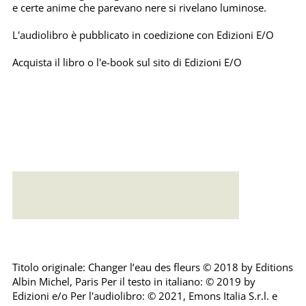
e certe anime che parevano nere si rivelano luminose.
L'audiolibro è pubblicato in coedizione con Edizioni E/O
Acquista il libro o l'e-book sul sito di
Edizioni E/O
Error loading: "https://emonsaudiolibri.it/media/sounds/audio/1_samplecambiarelacquaaifior.mp3"
Titolo originale: Changer l’eau des fleurs © 2018 by Editions
Albin Michel, Paris Per il testo in italiano: © 2019 by
Edizioni e/o Per l'audiolibro: © 2021, Emons Italia S.r.l. e