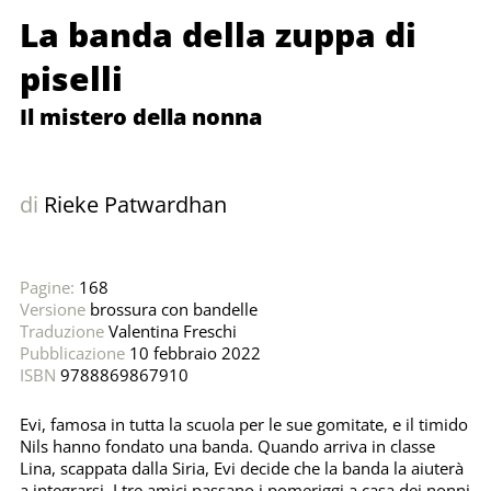
La banda della zuppa di
piselli
Il mistero della nonna
di
Rieke Patwardhan
Pagine:
168
Versione
brossura con bandelle
Traduzione
Valentina Freschi
Pubblicazione
10 febbraio 2022
ISBN
9788869867910
Evi, famosa in tutta la scuola per le sue gomitate, e il timido
Nils hanno fondato una banda. Quando arriva in classe
Lina, scappata dalla Siria, Evi decide che la banda la aiuterà
a integrarsi. I tre amici passano i pomeriggi a casa dei nonni