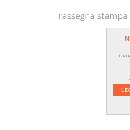
rassegna stampa
N
I dir
LE