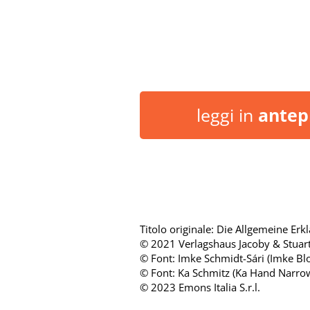
leggi in
antep
Titolo originale: Die Allgemeine E
© 2021 Verlagshaus Jacoby & Stuart
© Font: Imke Schmidt-Sári (Imke Blo
© Font: Ka Schmitz (Ka Hand Narro
© 2023 Emons Italia S.r.l.