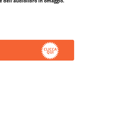
e dell'audiolibro in omaggio.
CLICCA
QUI