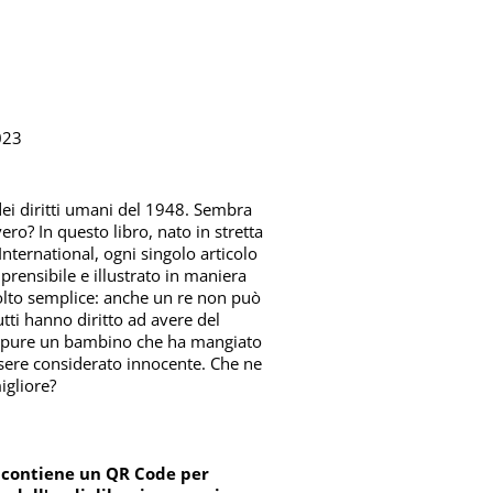
023
dei diritti umani del 1948. Sembra
ro? In questo libro, nato in stretta
ternational, ogni singolo articolo
rensibile e illustrato in maniera
 molto semplice: anche un re non può
tutti hanno diritto ad avere del
, pure un bambino che ha mangiato
ssere considerato innocente. Che ne
igliore?
ro contiene un QR Code per