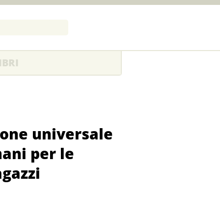
IBRI
ione universale
mani per le
agazzi