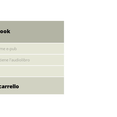
book
ome e-pub
iene l'audiolibro