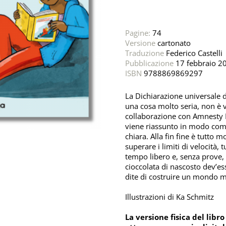
Pagine:
74
Versione
cartonato
Traduzione
Federico Castelli
Pubblicazione
17 febbraio 2
ISBN
9788869869297
La Dichiarazione universale 
una cosa molto seria, non è ve
collaborazione con Amnesty In
viene riassunto in modo comp
chiara. Alla fin fine è tutto
superare i limiti di velocità, 
tempo libero e, senza prove
cioccolata di nascosto dev’e
dite di costruire un mondo m
Illustrazioni di Ka Schmitz
La versione fisica del lib