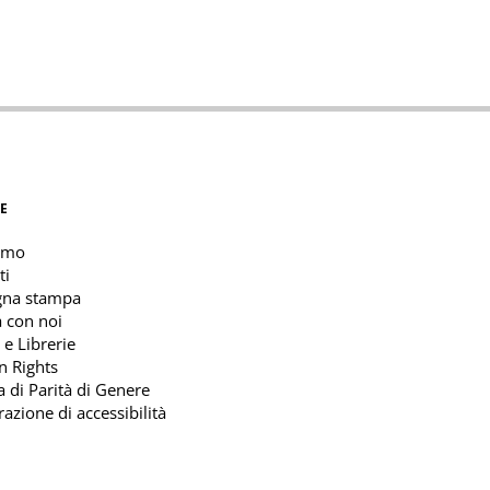
E
amo
ti
gna stampa
 con noi
 e Librerie
n Rights
ca di Parità di Genere
razione di accessibilità