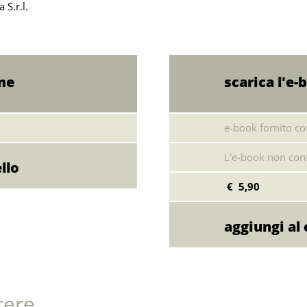
 S.r.l.
ume
scarica l'e-
e-book fornito c
L'e-book non cont
€ 5,90
cere