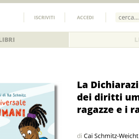
ISCRIVITI
ACCEDI
IBRI
L
La Dichiaraz
dei diritti u
ragazze e i r
di
Cai Schmitz-Weicht