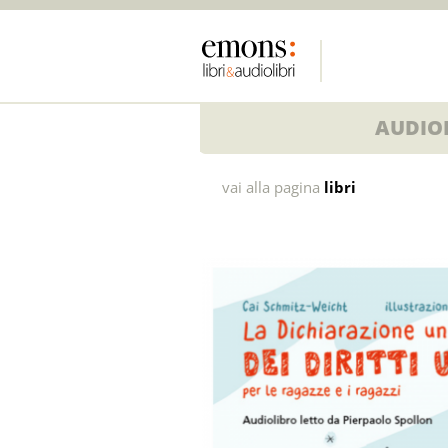
AUDIOL
La
vai alla pagina
libri
Dichiarazione
universale
dei
diritti
umani
per