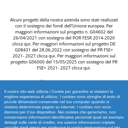
Alcuni progetti della nostra azienda sono stati realizzati
con il sostegno dei fondi dell’Unione europea. Per
maggiori informazioni sul progetto n. G04602 del
26/04/2021 con sostegno del
POR FESR 2014-2020
clicca qui
. Per maggiori informazioni sul progetto DE
G08431 del 28.06.2022 con sostegno del
PR FSE+
2021- 2027 clicca qui
. Per maggiori informazioni sul
progetto G06000 del 15/05/2025 con sostegno del
PR
FSE+ 2021- 2027 clicca qui
.
Il nostro sito web utilizza i Cookie per garantire ai visitatori la
migliore esperienza di utilizzo. I cookies sono stringhe di testo di
piccole dimensioni conservate nel tuo computer quando si
visitano determinate pagine su internet. I cookies non sono
dannosi per il tuo dispositivo. Nei cookies che generiamo, non
conserviamo informazioni identificative personali quali ad esempio
dettagli sulle carte di credito, ma usiamo informazioni criptate
raccolte dagli stessi per migliorare la vostra permanenza sul sito.