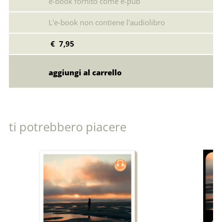
e-book fornito come e-pub
L'e-book non contiene l'audiolibro
€ 7,95
ti potrebbero piacere