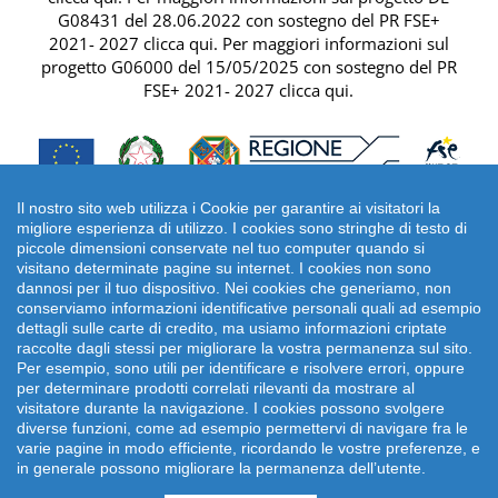
G08431 del 28.06.2022 con sostegno del
PR FSE+
2021- 2027 clicca qui
. Per maggiori informazioni sul
progetto G06000 del 15/05/2025 con sostegno del
PR
FSE+ 2021- 2027 clicca qui
.
Il nostro sito web utilizza i Cookie per garantire ai visitatori la
migliore esperienza di utilizzo. I cookies sono stringhe di testo di
piccole dimensioni conservate nel tuo computer quando si
visitano determinate pagine su internet. I cookies non sono
dannosi per il tuo dispositivo. Nei cookies che generiamo, non
conserviamo informazioni identificative personali quali ad esempio
dettagli sulle carte di credito, ma usiamo informazioni criptate
raccolte dagli stessi per migliorare la vostra permanenza sul sito.
Per esempio, sono utili per identificare e risolvere errori, oppure
per determinare prodotti correlati rilevanti da mostrare al
Copyright 2026 emonsitalia srl. | Viale della Piramide
visitatore durante la navigazione. I cookies possono svolgere
Cestia 1C, 00153 Roma - Italia | P.IVA: 09372641002
diverse funzioni, come ad esempio permettervi di navigare fra le
varie pagine in modo efficiente, ricordando le vostre preferenze, e
in generale possono migliorare la permanenza dell’utente.