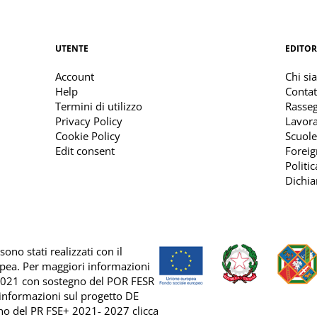
UTENTE
EDITOR
Account
Chi si
Help
Contat
Termini di utilizzo
Rasse
Privacy Policy
Lavora
Cookie Policy
Scuole
Edit consent
Foreig
Politi
Dichia
ono stati realizzati con il
opea. Per maggiori informazioni
2021 con sostegno del
POR FESR
 informazioni sul progetto DE
no del
PR FSE+ 2021- 2027 clicca