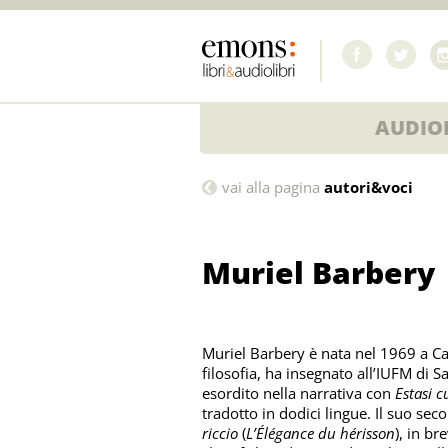
AUDIOL
Muriel
vai alla pagina
autori&voci
Barbery
Muriel Barbery
Muriel Barbery è nata nel 1969 a C
filosofia, ha insegnato all’IUFM di 
esordito nella narrativa con
Estasi c
tradotto in dodici lingue. Il suo s
riccio
(
L’Élégance du hérisson
), in b