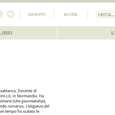
ISCRIVITI
ACCEDI
IBRI
L
asablanca. Docente di
Saint-Lô, in Normandia. Ha
ulinarie
(
Une gourmandise
),
econdo romanzo,
L’eleganza del
reve tempo ha scalato le