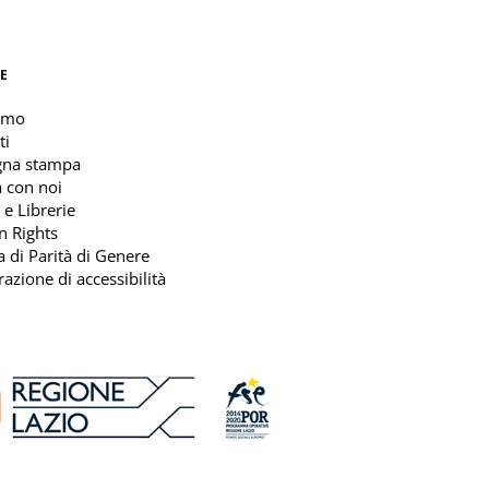
E
amo
ti
gna stampa
 con noi
 e Librerie
n Rights
ca di Parità di Genere
razione di accessibilità