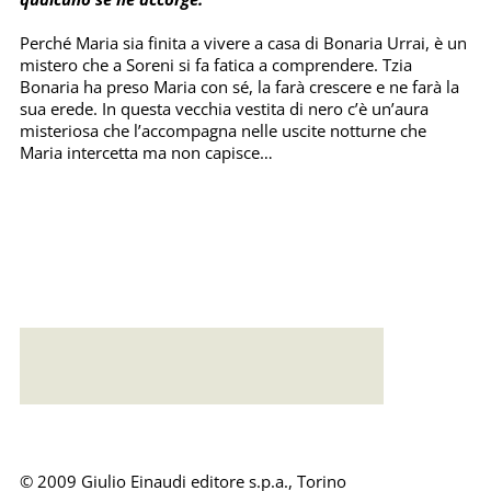
Perché Maria sia finita a vivere a casa di Bonaria Urrai, è un
mistero che a Soreni si fa fatica a comprendere. Tzia
Bonaria ha preso Maria con sé, la farà crescere e ne farà la
sua erede. In questa vecchia vestita di nero c’è un’aura
misteriosa che l’accompagna nelle uscite notturne che
Maria intercetta ma non capisce…
Error loading: "https://emonsaudiolibri.it/media/sounds/audio/sampleaccabador.mp3"
© 2009 Giulio Einaudi editore s.p.a., Torino