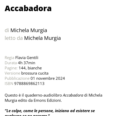
Accabadora
di
Michela Murgia
letto da
Michela Murgia
Regia
Flavia Gentili
Durata
4h 37min
Pagine:
144, bianche
Versione
brossura cucita
Pubblicazione
01 novembre 2024
ISBN
9788869862113
Questo è il quaderno-audiolibro
Accabadora
di Michela
Murgia edito da Emons Edizioni.
“Le colpe, come le persone, iniziano ad esistere se
qualcuno se ne accorge.”