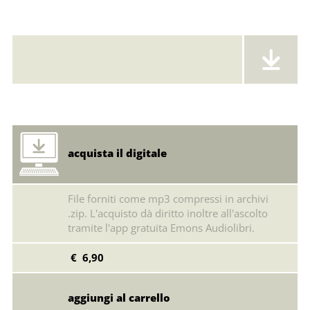
Error loading: "https://emonsaudiolibri.it/media/sounds/audio/sampleskrampjackelabussoladelnatal.mp3"
acquista il digitale
File forniti come mp3 compressi in archivi
.zip. L'acquisto dà diritto inoltre all'ascolto
tramite l'app gratuita Emons Audiolibri.
€ 6,90