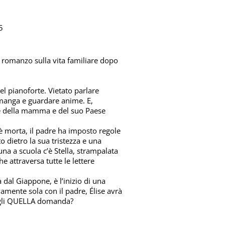
5
 romanzo sulla vita familiare dopo
el pianoforte. Vietato parlare
manga e guardare anime. E,
re della mamma e del suo Paese
è morta, il padre ha imposto regole
to dietro la sua tristezza e una
una a scuola c’è Stella, strampalata
he attraversa tutte le lettere
al Giappone, è l’inizio di una
amente sola con il padre, Élise avrà
orgli QUELLA domanda?