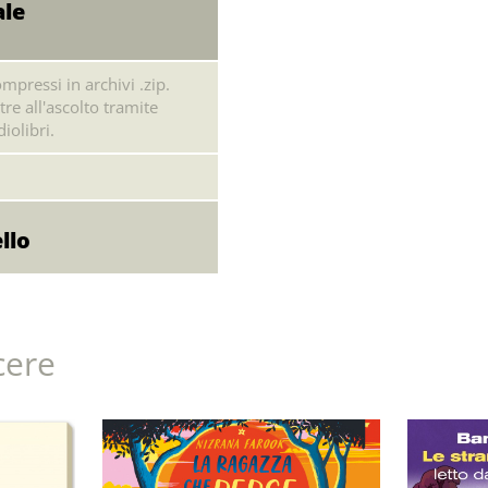
ale
mpressi in archivi .zip.
tre all'ascolto tramite
iolibri.
cere