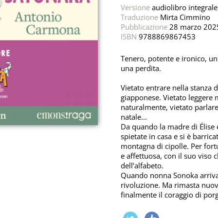
Versione
audiolibro integrale
Traduzione
Mirta Cimmino
Pubblicazione
28 marzo 202
ISBN
9788869867453
Tenero, potente e ironico, un
una perdita.
Vietato entrare nella stanza d
giapponese. Vietato leggere 
naturalmente, vietato parla
natale...
Da quando la madre di Élise 
spietate in casa e si è barrica
montagna di cipolle. Per fort
e affettuosa, con il suo viso c
dell’alfabeto.
Quando nonna Sonoka arriva d
rivoluzione. Ma rimasta nuov
finalmente il coraggio di p