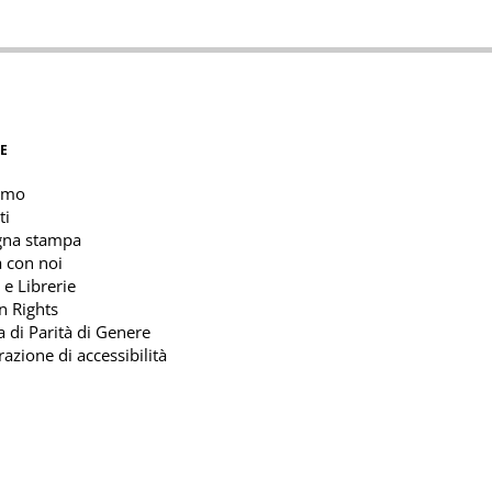
E
amo
ti
gna stampa
 con noi
 e Librerie
n Rights
ca di Parità di Genere
razione di accessibilità