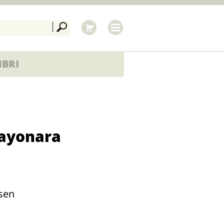
IBRI
sayonara
sen