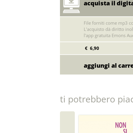
acquista il digit
File forniti come mp3 co
L'acquisto dà diritto inol
l'app gratuita Emons Aud
€ 6,90
ti potrebbero pia