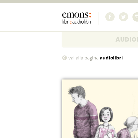
AUDIOL
Non
vai alla pagina
audiolibri
si
dice
sayonara