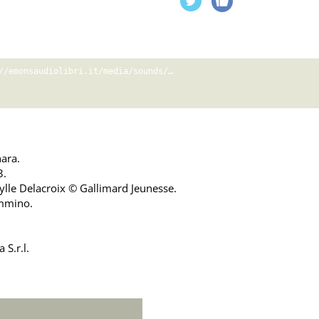
Error loading: "https://emonsaudiolibri.it/media/sounds/audio/samplenonsidicesayonar.mp3"
nara.
3.
ibylle Delacroix © Gallimard Jeunesse.
immino.
 S.r.l.