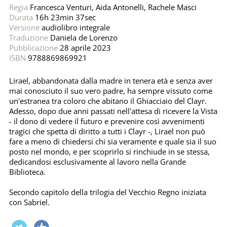
Regia
Francesca Venturi
,
Aida Antonelli
,
Rachele Masci
Durata
16h 23min 37sec
Versione
audiolibro integrale
Traduzione
Daniela de Lorenzo
Pubblicazione
28 aprile 2023
ISBN
9788869869921
Lirael, abbandonata dalla madre in tenera età e senza aver
mai conosciuto il suo vero padre, ha sempre vissuto come
un'estranea tra coloro che abitano il Ghiacciaio del Clayr.
Adesso, dopo due anni passati nell'attesa di ricevere la Vista
- il dono di vedere il futuro e prevenire così avvenimenti
tragici che spetta di diritto a tutti i Clayr -, Lirael non può
fare a meno di chiedersi chi sia veramente e quale sia il suo
posto nel mondo, e per scoprirlo si rinchiude in se stessa,
dedicandosi esclusivamente al lavoro nella Grande
Biblioteca.
Secondo capitolo della trilogia del Vecchio Regno iniziata
con Sabriel.