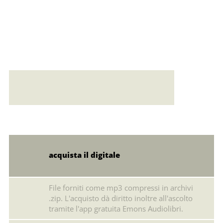
Error loading: "https://emonsaudiolibri.it/media/sounds/audio/sampleechiintempest.mp3"
acquista il digitale
File forniti come mp3 compressi in archivi
.zip. L'acquisto dà diritto inoltre all'ascolto
tramite l'app gratuita Emons Audiolibri.