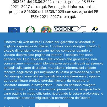
G08431 del 28.06.2022 con sostegno del
PR FSE+
2021- 2027 clicca qui
. Per maggiori informazioni sul
progetto G06000 del 15/05/2025 con sostegno del
PR
FSE+ 2021- 2027 clicca qui
.
Il nostro sito web utilizza i Cookie per garantire ai visitatori la
migliore esperienza di utilizzo. I cookies sono stringhe di testo di
piccole dimensioni conservate nel tuo computer quando si
visitano determinate pagine su internet. I cookies non sono
dannosi per il tuo dispositivo. Nei cookies che generiamo, non
conserviamo informazioni identificative personali quali ad esempio
dettagli sulle carte di credito, ma usiamo informazioni criptate
raccolte dagli stessi per migliorare la vostra permanenza sul sito.
Per esempio, sono utili per identificare e risolvere errori, oppure
per determinare prodotti correlati rilevanti da mostrare al
Copyright 2026 emonsitalia srl. | Viale della Piramide
visitatore durante la navigazione. I cookies possono svolgere
Cestia 1C, 00153 Roma - Italia | P.IVA: 09372641002
diverse funzioni, come ad esempio permettervi di navigare fra le
varie pagine in modo efficiente, ricordando le vostre preferenze, e
in generale possono migliorare la permanenza dell’utente.