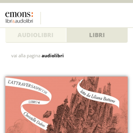
AUDIOLIBRI
LIBRI
Echi
vai alla pagina
audiolibri
in
tempesta