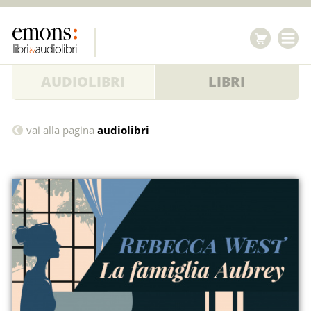
AUDIOLIBRI
LIBRI
La
vai alla pagina
audiolibri
famiglia
Aubrey