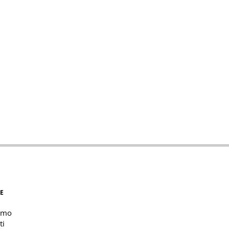
E
amo
ti