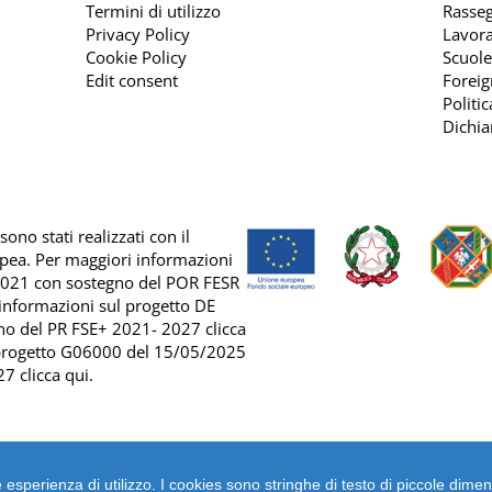
Termini di utilizzo
Rasse
Privacy Policy
Lavora
Cookie Policy
Scuole
Edit consent
Foreig
Politi
Dichia
ono stati realizzati con il
opea. Per maggiori informazioni
2021 con sostegno del
POR FESR
 informazioni sul progetto DE
no del
PR FSE+ 2021- 2027 clicca
 progetto G06000 del 15/05/2025
7 clicca qui
.
liore esperienza di utilizzo. I cookies sono stringhe di testo di piccole 