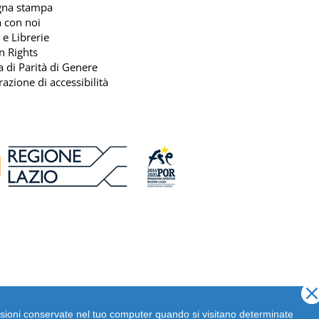
gna stampa
 con noi
 e Librerie
n Rights
ca di Parità di Genere
razione di accessibilità
dimensioni conservate nel tuo computer quando si visitano determinate