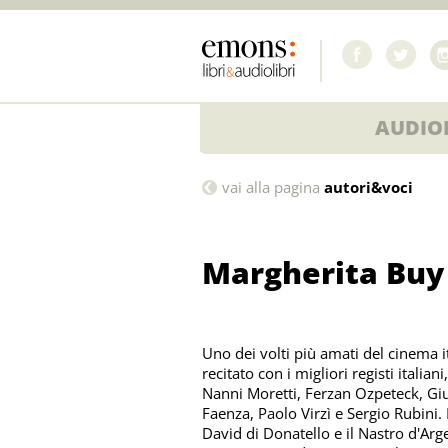
AUDIOL
Margherita
vai alla pagina
autori&voci
Buy
Margherita Buy
Uno dei volti più amati del cinema 
recitato con i migliori registi italiani,
Nanni Moretti, Ferzan Ozpeteck, Gi
Faenza, Paolo Virzì e Sergio Rubini. 
David di Donatello e il Nastro d'Arg