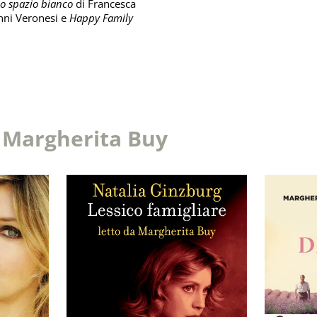
o spazio bianco
di Francesca
nni Veronesi e
Happy Family
a
Margherita Buy