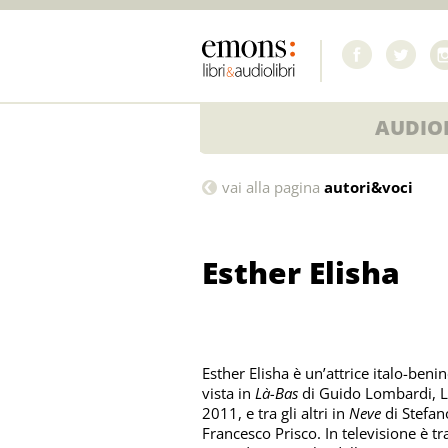
AUDIOL
Esther
vai alla pagina
autori&voci
Elisha
Esther Elisha
Esther Elisha è un’attrice italo-ben
vista in
Là-Bas
di Guido Lombardi, L
2011, e tra gli altri in
Neve
di Stefan
Francesco Prisco. In televisione è tr