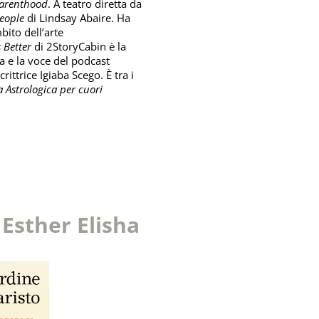
arenthood
. A teatro diretta da
eople
di Lindsay Abaire. Ha
ito dell’arte
 Better
di 2StoryCabin è la
a e la voce del podcast
rittrice Igiaba Scego. È tra i
 Astrologica per cuori
a
Esther Elisha