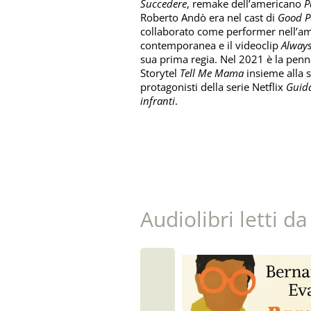
Succedere
, remake dell’americano
P
Roberto Andò era nel cast di
Good P
collaborato come performer nell’amb
contemporanea e il videoclip
Always
sua prima regia. Nel 2021 è la penn
Storytel
Tell Me Mama
insieme alla sc
protagonisti della serie Netflix
Guida
infranti
.
Audiolibri letti d