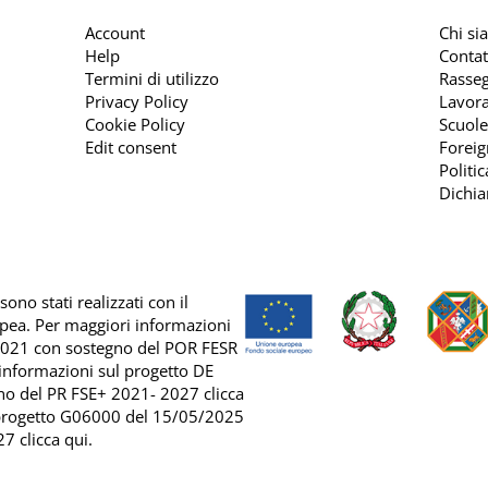
Account
Chi si
Help
Contat
Termini di utilizzo
Rasse
Privacy Policy
Lavora
Cookie Policy
Scuole
Edit consent
Foreig
Politi
Dichia
ono stati realizzati con il
opea. Per maggiori informazioni
2021 con sostegno del
POR FESR
 informazioni sul progetto DE
no del
PR FSE+ 2021- 2027 clicca
 progetto G06000 del 15/05/2025
7 clicca qui
.