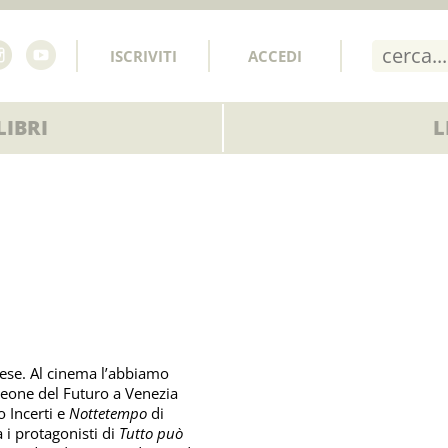
ISCRIVITI
ACCEDI
IBRI
L
inese. Al cinema l’abbiamo
eone del Futuro a Venezia
o Incerti e
Nottetempo
di
a i protagonisti di
Tutto può