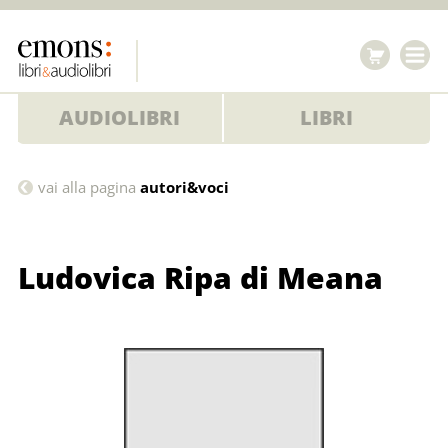
AUDIOLIBRI
LIBRI
Ludovica
vai alla pagina
autori&voci
Ripa
di
Ludovica Ripa di Meana
Meana