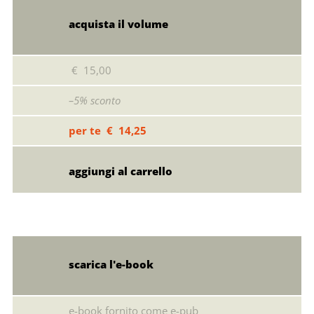
acquista il volume
€ 15,00
–5% sconto
per te € 14,25
scarica l'e-book
e-book fornito come e-pub