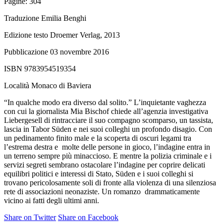
Pagine:
304
Traduzione
Emilia Benghi
Edizione testo
Droemer Verlag, 2013
Pubblicazione
03 novembre 2016
ISBN
9783954519354
Località
Monaco di Baviera
“In qualche modo era diverso dal solito.” L’inquietante vaghezza
con cui la giornalista Mia Bischof chiede all’agenzia investigativa
Liebergesell di rintracciare il suo compagno scomparso, un tassista,
lascia in Tabor Süden e nei suoi colleghi un profondo disagio. Con
un pedinamento finito male e la scoperta di oscuri legami tra
l’estrema destra e molte delle persone in gioco, l’indagine entra in
un terreno sempre più minaccioso. E mentre la polizia criminale e i
servizi segreti sembrano ostacolare l’indagine per coprire delicati
equilibri politici e interessi di Stato, Süden e i suoi colleghi si
trovano pericolosamente soli di fronte alla violenza di una silenziosa
rete di associazioni neonaziste. Un romanzo drammaticamente
vicino ai fatti degli ultimi anni.
Share on Twitter
Share on Facebook