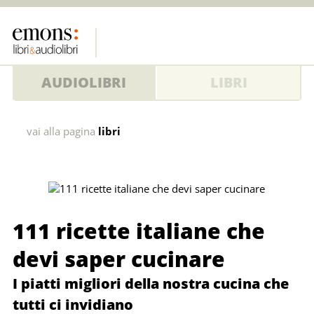
AUDIOLIBRI
LIBRI
111
vai alla pagina
libri
ricette
italiane
che
111 ricette italiane che
devi
devi saper cucinare
saper
I piatti migliori della nostra cucina che
cucinare
tutti ci invidiano