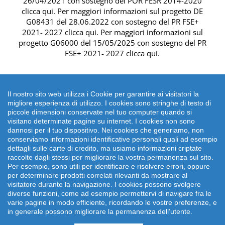
26/04/2021 con sostegno del
POR FESR 2014-2020
clicca qui
. Per maggiori informazioni sul progetto DE
G08431 del 28.06.2022 con sostegno del
PR FSE+
2021- 2027 clicca qui
. Per maggiori informazioni sul
progetto G06000 del 15/05/2025 con sostegno del
PR
FSE+ 2021- 2027 clicca qui
.
Il nostro sito web utilizza i Cookie per garantire ai visitatori la
migliore esperienza di utilizzo. I cookies sono stringhe di testo di
piccole dimensioni conservate nel tuo computer quando si
visitano determinate pagine su internet. I cookies non sono
dannosi per il tuo dispositivo. Nei cookies che generiamo, non
conserviamo informazioni identificative personali quali ad esempio
dettagli sulle carte di credito, ma usiamo informazioni criptate
raccolte dagli stessi per migliorare la vostra permanenza sul sito.
Per esempio, sono utili per identificare e risolvere errori, oppure
per determinare prodotti correlati rilevanti da mostrare al
Copyright 2026 emonsitalia srl. | Viale della Piramide
visitatore durante la navigazione. I cookies possono svolgere
Cestia 1C, 00153 Roma - Italia | P.IVA: 09372641002
diverse funzioni, come ad esempio permettervi di navigare fra le
varie pagine in modo efficiente, ricordando le vostre preferenze, e
in generale possono migliorare la permanenza dell’utente.