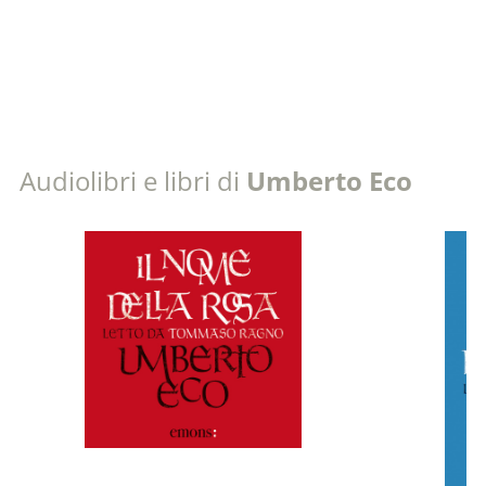
Audiolibri e libri di
Umberto Eco