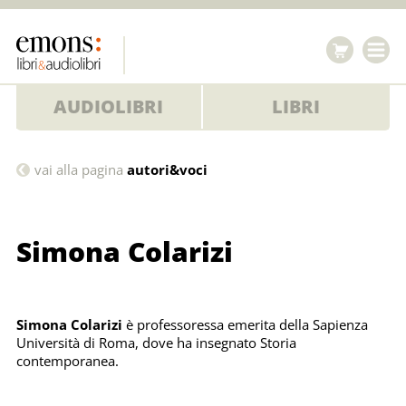
AUDIOLIBRI
LIBRI
Simona
vai alla pagina
autori&voci
Colarizi
Simona Colarizi
Simona Colarizi
è professoressa emerita della Sapienza
Università di Roma, dove ha insegnato Storia
contemporanea.