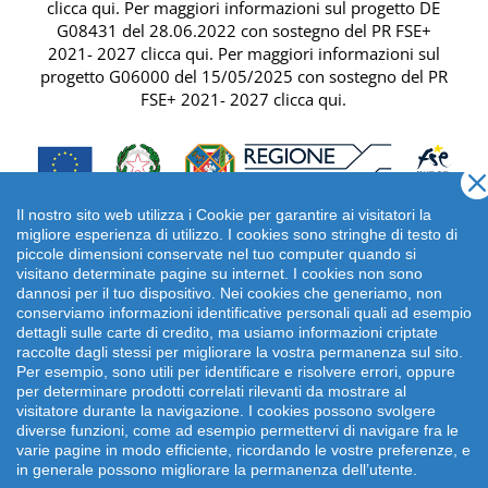
clicca qui
. Per maggiori informazioni sul progetto DE
G08431 del 28.06.2022 con sostegno del
PR FSE+
2021- 2027 clicca qui
. Per maggiori informazioni sul
progetto G06000 del 15/05/2025 con sostegno del
PR
FSE+ 2021- 2027 clicca qui
.
Il nostro sito web utilizza i Cookie per garantire ai visitatori la
migliore esperienza di utilizzo. I cookies sono stringhe di testo di
piccole dimensioni conservate nel tuo computer quando si
visitano determinate pagine su internet. I cookies non sono
dannosi per il tuo dispositivo. Nei cookies che generiamo, non
conserviamo informazioni identificative personali quali ad esempio
dettagli sulle carte di credito, ma usiamo informazioni criptate
raccolte dagli stessi per migliorare la vostra permanenza sul sito.
Per esempio, sono utili per identificare e risolvere errori, oppure
per determinare prodotti correlati rilevanti da mostrare al
Copyright 2026 emonsitalia srl. | Viale della Piramide
visitatore durante la navigazione. I cookies possono svolgere
Cestia 1C, 00153 Roma - Italia | P.IVA: 09372641002
diverse funzioni, come ad esempio permettervi di navigare fra le
varie pagine in modo efficiente, ricordando le vostre preferenze, e
in generale possono migliorare la permanenza dell’utente.