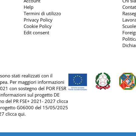
Account
Chi si
Help
Contat
Termini di utilizzo
Rasse
Privacy Policy
Lavora
Cookie Policy
Scuole
Edit consent
Foreig
Politi
Dichia
ono stati realizzati con il
opea. Per maggiori informazioni
2021 con sostegno del
POR FESR
 informazioni sul progetto DE
no del
PR FSE+ 2021- 2027 clicca
 progetto G06000 del 15/05/2025
7 clicca qui
.