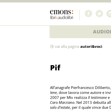
AUDIOL
Pif
vai alla pagina
autori&voci
Pif
All’anagrafe Pierfrancesco Dilibert
Iene
, dove lavora come autore e inv
2007 per Mtv realizza
Il testimone
e 
Caro Marziano
. Nel 2013 debutta al
solo d’estate
, per il quale vince due 