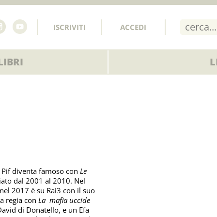
ISCRIVITI
ACCEDI
IBRI
L
o, Pif diventa famoso con
Le
iato dal 2001 al 2010. Nel
nel 2017 è su Rai3 con il suo
la regia con
La mafia uccide
David di Donatello, e un Efa