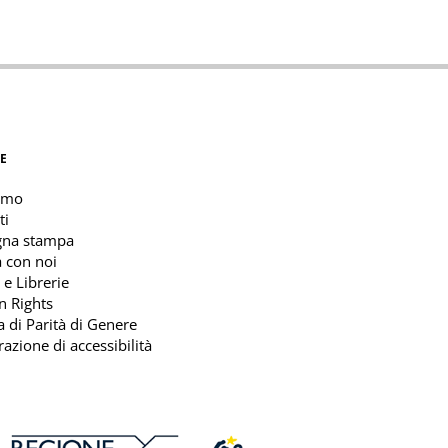
E
amo
ti
gna stampa
 con noi
 e Librerie
n Rights
ca di Parità di Genere
razione di accessibilità