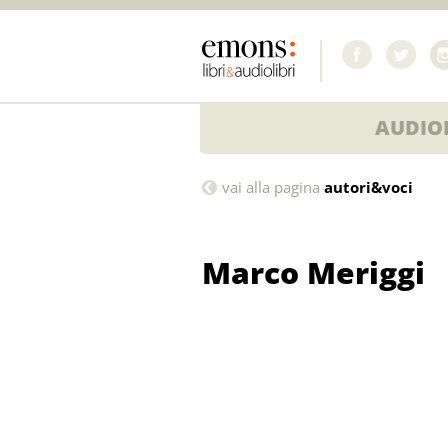
AUDIOL
Marco
vai alla pagina
autori&voci
Meriggi
Marco Meriggi