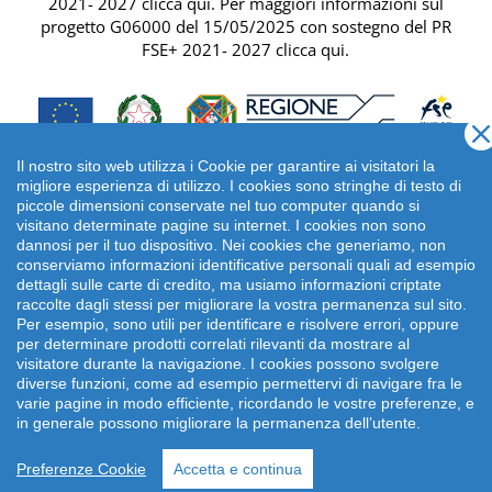
2021- 2027 clicca qui
. Per maggiori informazioni sul
progetto G06000 del 15/05/2025 con sostegno del
PR
FSE+ 2021- 2027 clicca qui
.
Il nostro sito web utilizza i Cookie per garantire ai visitatori la
migliore esperienza di utilizzo. I cookies sono stringhe di testo di
piccole dimensioni conservate nel tuo computer quando si
visitano determinate pagine su internet. I cookies non sono
dannosi per il tuo dispositivo. Nei cookies che generiamo, non
conserviamo informazioni identificative personali quali ad esempio
dettagli sulle carte di credito, ma usiamo informazioni criptate
raccolte dagli stessi per migliorare la vostra permanenza sul sito.
Per esempio, sono utili per identificare e risolvere errori, oppure
per determinare prodotti correlati rilevanti da mostrare al
Copyright 2026 emonsitalia srl. | Viale della Piramide
visitatore durante la navigazione. I cookies possono svolgere
Cestia 1C, 00153 Roma - Italia | P.IVA: 09372641002
diverse funzioni, come ad esempio permettervi di navigare fra le
varie pagine in modo efficiente, ricordando le vostre preferenze, e
in generale possono migliorare la permanenza dell’utente.
Preferenze Cookie
Accetta e continua