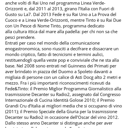
anche volti di Rai Uno nel programma Linea Verde-
Orizzonti e, dal 2011 al 2013, girano l’Italia con Fuori di
Gusto su La7. Dal 2013 Fede è su Rai Uno a La Prova del
Cuoco e a Linea Verde-Orizzonti, mentre Tinto è su Rai Due
con Un Pesce di Nome Tinto, programma dedicato
alla cultura ittica dal mare alla padella: per chi non sa che
pesci prendere.
Entrati per caso nel mondo della comunicazione
enogastronomica, sono riusciti a decifrare e dissacrare un
mondo criptico, fatto di tecnicismi e termini aulici,
restituendogli quella veste pop e conviviale che ne sta alla
base. Nel 2008 sono entrati nel Guinness dei Primati per
aver brindato in piazza del Duomo a Spoleto davanti a
migliaia di persone con un calice di Asti Docg alto 2 metri e
mezzo. Fra i più importanti riconoscimenti ricevuti da
Fede&Tinto: il Premio Miglior Programma Giornalistico alla
trasmissione Decanter su Radio2, assegnato dal Congresso
Internazionale di Cucina Identità Golose 2010; il Premio
Grandi Cru d’Italia ai migliori media che si occupano di vino
(2011); il Premio Speciale della Giuria per la trasmissione
Decanter su Radio2 in occasione dell’Oscar del vino 2012.
Dallo stesso anno Decanter si distingue anche per aver