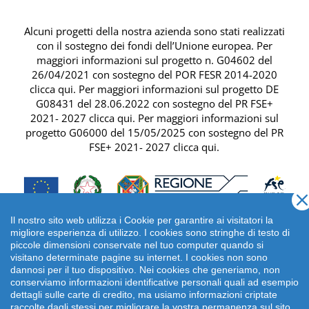
Alcuni progetti della nostra azienda sono stati realizzati
con il sostegno dei fondi dell’Unione europea. Per
maggiori informazioni sul progetto n. G04602 del
26/04/2021 con sostegno del
POR FESR 2014-2020
clicca qui
. Per maggiori informazioni sul progetto DE
G08431 del 28.06.2022 con sostegno del
PR FSE+
2021- 2027 clicca qui
. Per maggiori informazioni sul
progetto G06000 del 15/05/2025 con sostegno del
PR
FSE+ 2021- 2027 clicca qui
.
Il nostro sito web utilizza i Cookie per garantire ai visitatori la
migliore esperienza di utilizzo. I cookies sono stringhe di testo di
piccole dimensioni conservate nel tuo computer quando si
visitano determinate pagine su internet. I cookies non sono
dannosi per il tuo dispositivo. Nei cookies che generiamo, non
conserviamo informazioni identificative personali quali ad esempio
dettagli sulle carte di credito, ma usiamo informazioni criptate
raccolte dagli stessi per migliorare la vostra permanenza sul sito.