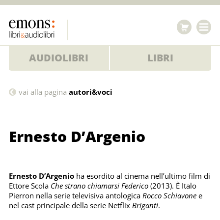
AUDIOLIBRI
LIBRI
Ernesto
vai alla pagina
autori&voci
D’Argenio
Ernesto D’Argenio
Ernesto D’Argenio
ha esordito al cinema nell’ultimo film di
Ettore Scola
Che strano chiamarsi Federico
(2013). È Italo
Pierron nella serie televisiva antologica
Rocco Schiavone
e
nel cast principale della serie Netflix
Briganti
.