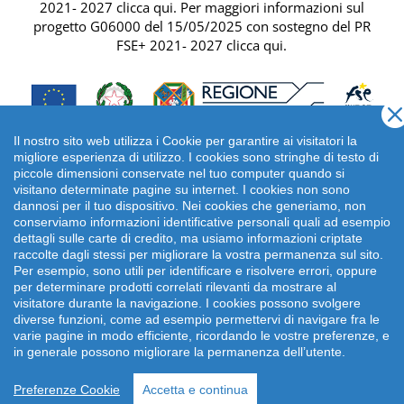
2021- 2027 clicca qui
. Per maggiori informazioni sul
progetto G06000 del 15/05/2025 con sostegno del
PR
FSE+ 2021- 2027 clicca qui
.
Il nostro sito web utilizza i Cookie per garantire ai visitatori la
migliore esperienza di utilizzo. I cookies sono stringhe di testo di
piccole dimensioni conservate nel tuo computer quando si
visitano determinate pagine su internet. I cookies non sono
dannosi per il tuo dispositivo. Nei cookies che generiamo, non
conserviamo informazioni identificative personali quali ad esempio
dettagli sulle carte di credito, ma usiamo informazioni criptate
raccolte dagli stessi per migliorare la vostra permanenza sul sito.
Per esempio, sono utili per identificare e risolvere errori, oppure
per determinare prodotti correlati rilevanti da mostrare al
Copyright 2026 emonsitalia srl. | Viale della Piramide
visitatore durante la navigazione. I cookies possono svolgere
Cestia 1C, 00153 Roma - Italia | P.IVA: 09372641002
diverse funzioni, come ad esempio permettervi di navigare fra le
varie pagine in modo efficiente, ricordando le vostre preferenze, e
in generale possono migliorare la permanenza dell’utente.
Preferenze Cookie
Accetta e continua