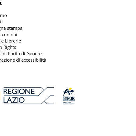
E
amo
ti
gna stampa
 con noi
 e Librerie
n Rights
ca di Parità di Genere
razione di accessibilità