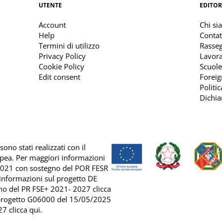
UTENTE
EDITOR
Account
Chi si
Help
Contat
Termini di utilizzo
Rasse
Privacy Policy
Lavora
Cookie Policy
Scuole
Edit consent
Foreig
Politi
Dichia
ono stati realizzati con il
opea. Per maggiori informazioni
2021 con sostegno del
POR FESR
 informazioni sul progetto DE
no del
PR FSE+ 2021- 2027 clicca
 progetto G06000 del 15/05/2025
7 clicca qui
.