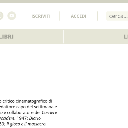
ISCRIVITI
ACCEDI
IBRI
L
to critico cinematografico di
redattore capo del settimanale
eo
e collaboratore del
Corriere
uccidere
, 1947;
Diario
959;
Il gioco e il massacro
,