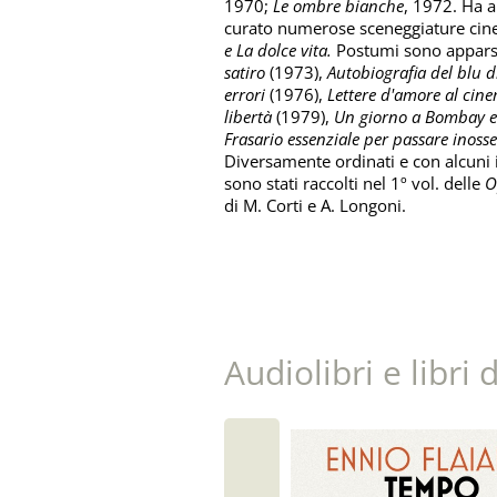
1970;
Le ombre bianche
, 1972. Ha a
curato numerose sceneggiature ci
e
La dolce vita.
Postumi sono apparsi,
satiro
(1973),
Autobiografia del blu d
errori
(1976),
Lettere d'amore al ci
libertà
(1979),
Un giorno a Bombay e 
Frasario essenziale per passare inosse
Diversamente ordinati e con alcuni in
sono stati raccolti nel 1º vol. delle
O
di M. Corti e A. Longoni.
Audiolibri e libri 