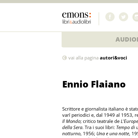
AUDIOL
Ennio
vai alla pagina
autori&voci
Flaiano
Ennio Flaiano
Scrittore e giornalista italiano è sta
varî periodici e, dal 1949 al 1953, 
Il Mondo
; critico teatrale de
L'Europ
della Sera
. Tra i suoi libri:
Tempo di 
notturno
, 1956;
Una e una notte
, 1