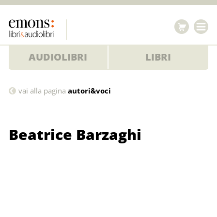
AUDIOLIBRI
LIBRI
Beatrice
vai alla pagina
autori&voci
Barzaghi
Beatrice Barzaghi