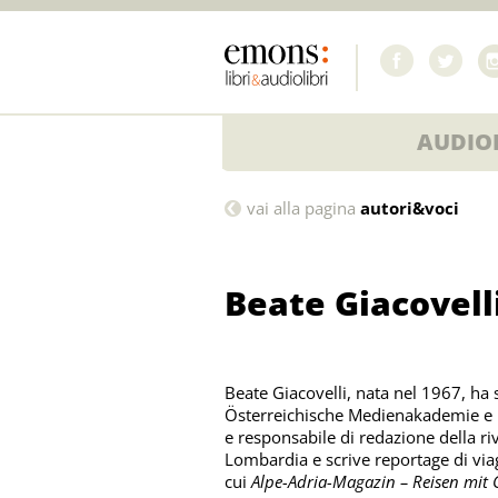
AUDIOL
Beate
vai alla pagina
autori&voci
Giacovelli
Beate Giacovell
Beate Giacovelli, nata nel 1967, ha 
Österreichische Medienakademie e 
e responsabile di redazione della ri
Lombardia e scrive reportage di viag
cui
Alpe-Adria-Magazin – Reisen mit G