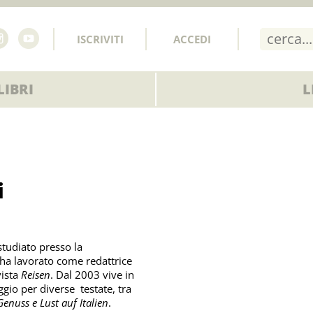
ISCRIVITI
ACCEDI
IBRI
L
i
studiato presso la
ha lavorato come redattrice
vista
Reisen
. Dal 2003 vive in
gio per diverse testate, tra
enuss e Lust auf Italien
.