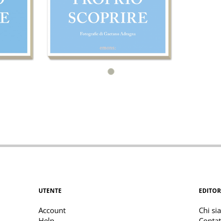
UTENTE
EDITOR
Account
Chi si
Help
Contat