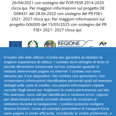
26/04/2021 con sostegno del
POR FESR 2014-2020
clicca qui
. Per maggiori informazioni sul progetto DE
G08431 del 28.06.2022 con sostegno del
PR FSE+
2021- 2027 clicca qui
. Per maggiori informazioni sul
progetto G06000 del 15/05/2025 con sostegno del
PR
FSE+ 2021- 2027 clicca qui
.
Il nostro sito web utilizza i Cookie per garantire ai visitatori la
migliore esperienza di utilizzo. I cookies sono stringhe di testo di
piccole dimensioni conservate nel tuo computer quando si
visitano determinate pagine su internet. I cookies non sono
dannosi per il tuo dispositivo. Nei cookies che generiamo, non
conserviamo informazioni identificative personali quali ad esempio
dettagli sulle carte di credito, ma usiamo informazioni criptate
raccolte dagli stessi per migliorare la vostra permanenza sul sito.
Per esempio, sono utili per identificare e risolvere errori, oppure
per determinare prodotti correlati rilevanti da mostrare al
Copyright 2026 emonsitalia srl. | Viale della Piramide
visitatore durante la navigazione. I cookies possono svolgere
Cestia 1C, 00153 Roma - Italia | P.IVA: 09372641002
diverse funzioni, come ad esempio permettervi di navigare fra le
varie pagine in modo efficiente, ricordando le vostre preferenze, e