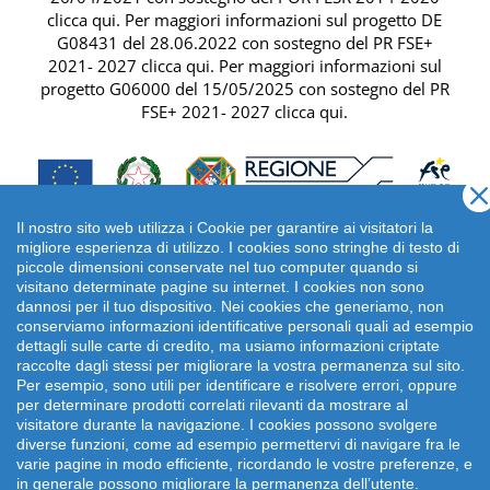
clicca qui
. Per maggiori informazioni sul progetto DE
G08431 del 28.06.2022 con sostegno del
PR FSE+
2021- 2027 clicca qui
. Per maggiori informazioni sul
progetto G06000 del 15/05/2025 con sostegno del
PR
FSE+ 2021- 2027 clicca qui
.
Il nostro sito web utilizza i Cookie per garantire ai visitatori la
migliore esperienza di utilizzo. I cookies sono stringhe di testo di
piccole dimensioni conservate nel tuo computer quando si
visitano determinate pagine su internet. I cookies non sono
dannosi per il tuo dispositivo. Nei cookies che generiamo, non
conserviamo informazioni identificative personali quali ad esempio
dettagli sulle carte di credito, ma usiamo informazioni criptate
raccolte dagli stessi per migliorare la vostra permanenza sul sito.
Per esempio, sono utili per identificare e risolvere errori, oppure
per determinare prodotti correlati rilevanti da mostrare al
Copyright 2026 emonsitalia srl. | Viale della Piramide
visitatore durante la navigazione. I cookies possono svolgere
Cestia 1C, 00153 Roma - Italia | P.IVA: 09372641002
diverse funzioni, come ad esempio permettervi di navigare fra le
varie pagine in modo efficiente, ricordando le vostre preferenze, e
in generale possono migliorare la permanenza dell’utente.