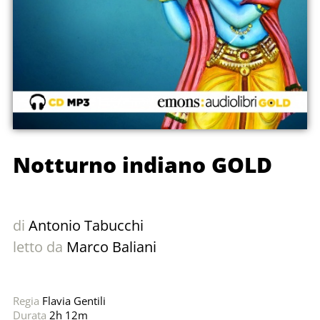
Notturno indiano GOLD
di
Antonio Tabucchi
letto da
Marco Baliani
Regia
Flavia Gentili
Durata
2h 12m