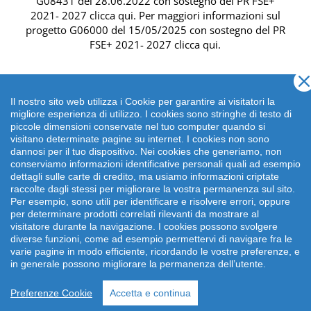
G08431 del 28.06.2022 con sostegno del
PR FSE+
2021- 2027 clicca qui
. Per maggiori informazioni sul
progetto G06000 del 15/05/2025 con sostegno del
PR
FSE+ 2021- 2027 clicca qui
.
Il nostro sito web utilizza i Cookie per garantire ai visitatori la
migliore esperienza di utilizzo. I cookies sono stringhe di testo di
piccole dimensioni conservate nel tuo computer quando si
visitano determinate pagine su internet. I cookies non sono
dannosi per il tuo dispositivo. Nei cookies che generiamo, non
conserviamo informazioni identificative personali quali ad esempio
dettagli sulle carte di credito, ma usiamo informazioni criptate
raccolte dagli stessi per migliorare la vostra permanenza sul sito.
Per esempio, sono utili per identificare e risolvere errori, oppure
per determinare prodotti correlati rilevanti da mostrare al
Copyright 2026 emonsitalia srl. | Viale della Piramide
visitatore durante la navigazione. I cookies possono svolgere
Cestia 1C, 00153 Roma - Italia | P.IVA: 09372641002
diverse funzioni, come ad esempio permettervi di navigare fra le
varie pagine in modo efficiente, ricordando le vostre preferenze, e
in generale possono migliorare la permanenza dell’utente.
Preferenze Cookie
Accetta e continua