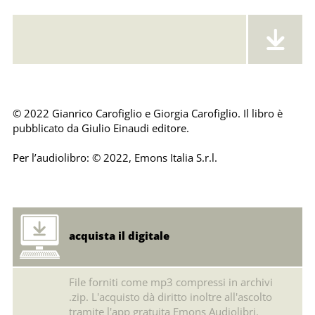
Error loading: "https://emonsaudiolibri.it/media/sounds/audio/sampleloradelcaff.mp3"
© 2022 Gianrico Carofiglio e Giorgia Carofiglio. Il libro è
pubblicato da Giulio Einaudi editore.
Per l’audiolibro: © 2022, Emons Italia S.r.l.
acquista il digitale
File forniti come mp3 compressi in archivi
.zip. L'acquisto dà diritto inoltre all'ascolto
tramite l'app gratuita Emons Audiolibri.