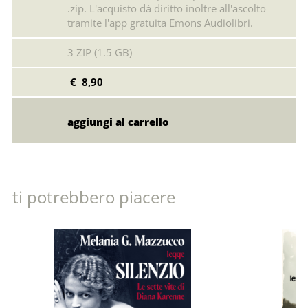
.zip. L'acquisto dà diritto inoltre all'ascolto
tramite l'app gratuita Emons Audiolibri.
3 ZIP (1.5 GB)
€ 8,90
ti potrebbero piacere