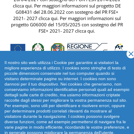
clicca qui
. Per maggiori informazioni sul progetto DE
G08431 del 28.06.2022 con sostegno del
PR FSE+
2021- 2027 clicca qui
. Per maggiori informazioni sul
progetto G06000 del 15/05/2025 con sostegno del
PR
FSE+ 2021- 2027 clicca qui
.
Il nostro sito web utilizza i Cookie per garantire ai visitatori la
migliore esperienza di utilizzo. I cookies sono stringhe di testo di
piccole dimensioni conservate nel tuo computer quando si
visitano determinate pagine su internet. I cookies non sono
dannosi per il tuo dispositivo. Nei cookies che generiamo, non
conserviamo informazioni identificative personali quali ad esempio
dettagli sulle carte di credito, ma usiamo informazioni criptate
raccolte dagli stessi per migliorare la vostra permanenza sul sito.
Per esempio, sono utili per identificare e risolvere errori, oppure
per determinare prodotti correlati rilevanti da mostrare al
Copyright 2026 emonsitalia srl. | Viale della Piramide
visitatore durante la navigazione. I cookies possono svolgere
Cestia 1C, 00153 Roma - Italia | P.IVA: 09372641002
diverse funzioni, come ad esempio permettervi di navigare fra le
varie pagine in modo efficiente, ricordando le vostre preferenze, e
in generale possono migliorare la permanenza dell’utente.