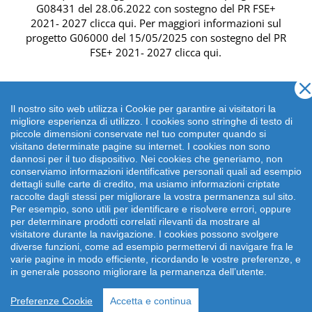
G08431 del 28.06.2022 con sostegno del
PR FSE+
2021- 2027 clicca qui
. Per maggiori informazioni sul
progetto G06000 del 15/05/2025 con sostegno del
PR
FSE+ 2021- 2027 clicca qui
.
Il nostro sito web utilizza i Cookie per garantire ai visitatori la
migliore esperienza di utilizzo. I cookies sono stringhe di testo di
piccole dimensioni conservate nel tuo computer quando si
visitano determinate pagine su internet. I cookies non sono
dannosi per il tuo dispositivo. Nei cookies che generiamo, non
conserviamo informazioni identificative personali quali ad esempio
dettagli sulle carte di credito, ma usiamo informazioni criptate
raccolte dagli stessi per migliorare la vostra permanenza sul sito.
Per esempio, sono utili per identificare e risolvere errori, oppure
per determinare prodotti correlati rilevanti da mostrare al
Copyright 2026 emonsitalia srl. | Viale della Piramide
visitatore durante la navigazione. I cookies possono svolgere
Cestia 1C, 00153 Roma - Italia | P.IVA: 09372641002
diverse funzioni, come ad esempio permettervi di navigare fra le
varie pagine in modo efficiente, ricordando le vostre preferenze, e
in generale possono migliorare la permanenza dell’utente.
Preferenze Cookie
Accetta e continua