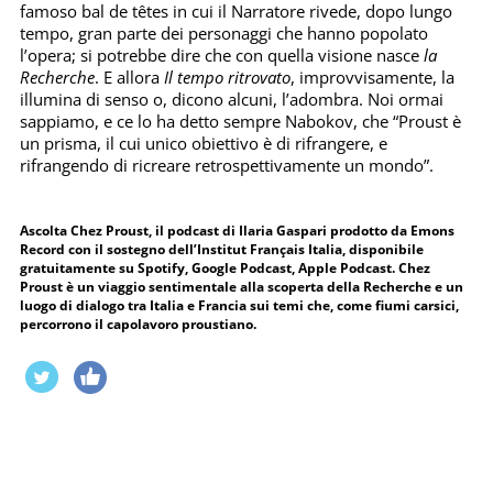
famoso bal de têtes in cui il Narratore rivede, dopo lungo
tempo, gran parte dei personaggi che hanno popolato
l’opera; si potrebbe dire che con quella visione nasce
la
Recherche
. E allora
Il tempo ritrovato
, improvvisamente, la
illumina di senso o, dicono alcuni, l’adombra. Noi ormai
sappiamo, e ce lo ha detto sempre Nabokov, che “Proust è
un prisma, il cui unico obiettivo è di rifrangere, e
rifrangendo di ricreare retrospettivamente un mondo”.
Ascolta Chez Proust, il podcast di Ilaria Gaspari prodotto da Emons
Record con il sostegno dell’Institut Français Italia, disponibile
gratuitamente su Spotify, Google Podcast, Apple Podcast. Chez
Proust è un viaggio sentimentale alla scoperta della Recherche e un
luogo di dialogo tra Italia e Francia sui temi che, come fiumi carsici,
percorrono il capolavoro proustiano.