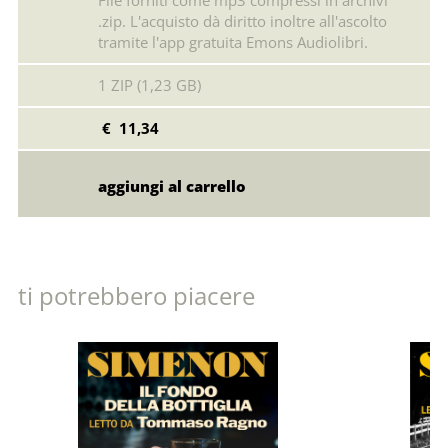
File forniti come mp3 compressi in archivi
.zip. L'acquisto dà diritto inoltre all'ascolto
tramite l'app gratuita Emons Audiolibri.
1 ZIP (1,23 GB)
€ 11,34
ti potrebbero piacere