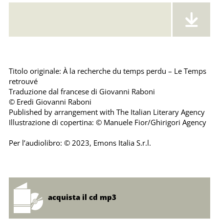
Error loading: "https://emonsaudiolibri.it/media/sounds/audio/sampleiltemporitrovat.mp3"
Titolo originale: À la recherche du temps perdu – Le Temps
retrouvé
Traduzione dal francese di Giovanni Raboni
© Eredi Giovanni Raboni
Published by arrangement with The Italian Literary Agency
Illustrazione di copertina: © Manuele Fior/Ghirigori Agency
Per l’audiolibro: © 2023, Emons Italia S.r.l.
acquista il cd mp3