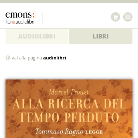
AUDIOLIBRI
LIBRI
Alla
vai alla pagina
audiolibri
ricerca
del
tempo
perduto
Vol.
7