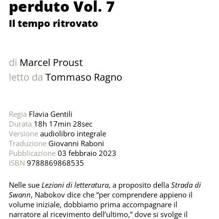
perduto Vol. 7
Il tempo ritrovato
di
Marcel Proust
letto da
Tommaso Ragno
Regia
Flavia Gentili
Durata
18h 17min 28sec
Versione
audiolibro integrale
Traduzione
Giovanni Raboni
Pubblicazione
03 febbraio 2023
ISBN
9788869868535
Nelle sue
Lezioni di letteratura
, a proposito della
Strada di
Swann
, Nabokov dice che “per comprendere appieno il
volume iniziale, dobbiamo prima accompagnare il
narratore al ricevimento dell’ultimo,” dove si svolge il