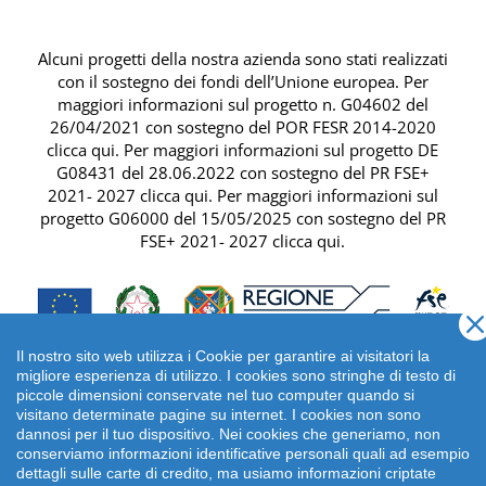
Alcuni progetti della nostra azienda sono stati realizzati
con il sostegno dei fondi dell’Unione europea. Per
maggiori informazioni sul progetto n. G04602 del
26/04/2021 con sostegno del
POR FESR 2014-2020
clicca qui
. Per maggiori informazioni sul progetto DE
G08431 del 28.06.2022 con sostegno del
PR FSE+
2021- 2027 clicca qui
. Per maggiori informazioni sul
progetto G06000 del 15/05/2025 con sostegno del
PR
FSE+ 2021- 2027 clicca qui
.
Il nostro sito web utilizza i Cookie per garantire ai visitatori la
migliore esperienza di utilizzo. I cookies sono stringhe di testo di
piccole dimensioni conservate nel tuo computer quando si
visitano determinate pagine su internet. I cookies non sono
dannosi per il tuo dispositivo. Nei cookies che generiamo, non
conserviamo informazioni identificative personali quali ad esempio
dettagli sulle carte di credito, ma usiamo informazioni criptate