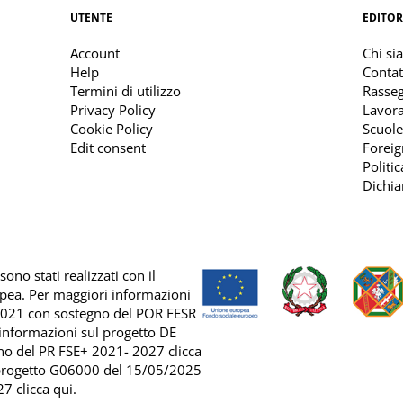
UTENTE
EDITOR
Account
Chi si
Help
Contat
Termini di utilizzo
Rasse
Privacy Policy
Lavora
Cookie Policy
Scuole
Edit consent
Foreig
Politi
Dichia
ono stati realizzati con il
opea. Per maggiori informazioni
2021 con sostegno del
POR FESR
 informazioni sul progetto DE
no del
PR FSE+ 2021- 2027 clicca
 progetto G06000 del 15/05/2025
7 clicca qui
.