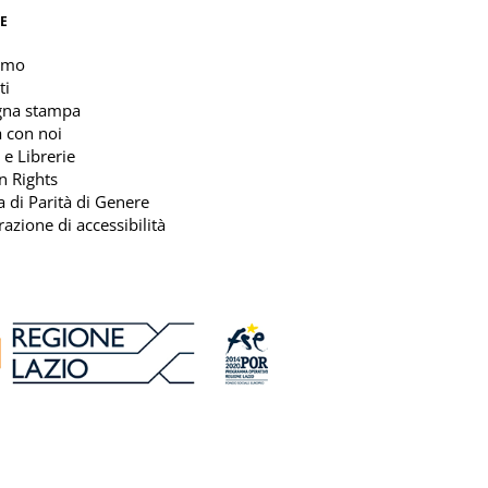
E
amo
ti
gna stampa
 con noi
 e Librerie
n Rights
ca di Parità di Genere
razione di accessibilità