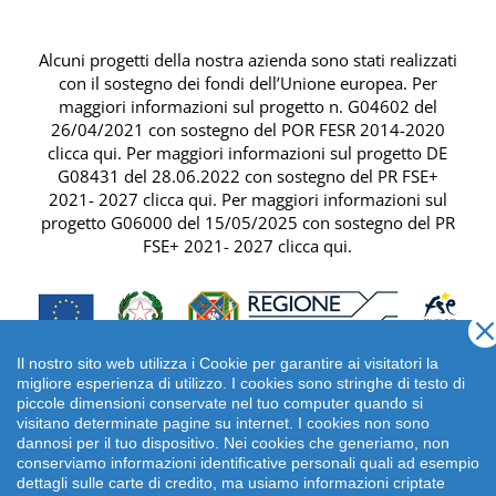
Alcuni progetti della nostra azienda sono stati realizzati
con il sostegno dei fondi dell’Unione europea. Per
maggiori informazioni sul progetto n. G04602 del
26/04/2021 con sostegno del
POR FESR 2014-2020
clicca qui
. Per maggiori informazioni sul progetto DE
G08431 del 28.06.2022 con sostegno del
PR FSE+
2021- 2027 clicca qui
. Per maggiori informazioni sul
progetto G06000 del 15/05/2025 con sostegno del
PR
FSE+ 2021- 2027 clicca qui
.
Il nostro sito web utilizza i Cookie per garantire ai visitatori la
migliore esperienza di utilizzo. I cookies sono stringhe di testo di
piccole dimensioni conservate nel tuo computer quando si
visitano determinate pagine su internet. I cookies non sono
dannosi per il tuo dispositivo. Nei cookies che generiamo, non
conserviamo informazioni identificative personali quali ad esempio
dettagli sulle carte di credito, ma usiamo informazioni criptate